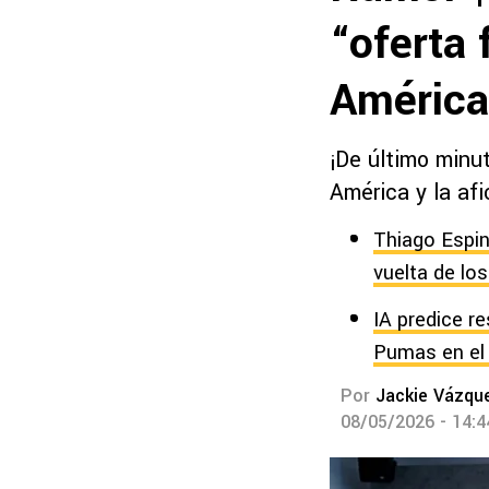
“oferta 
América
¡De último minut
América y la af
Thiago Espin
vuelta de los
IA predice r
Pumas en el
Por
Jackie Vázqu
08/05/2026 - 14: