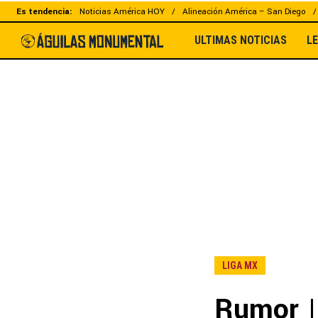
Es tendencia:
Noticias América HOY
Alineación América – San Diego
ULTIMAS NOTICIAS
L
LIGA MX
Rumor |