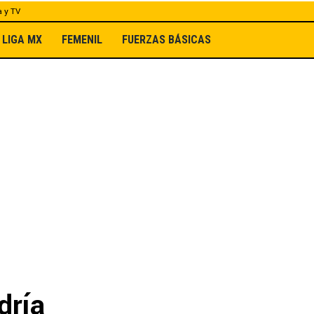
a y TV
LIGA MX
FEMENIL
FUERZAS BÁSICAS
dría