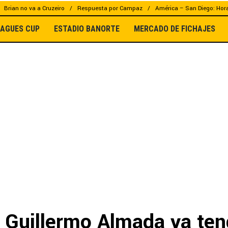
Brian no va a Cruzeiro
Respuesta por Campaz
América – San Diego: Hor
EAGUES CUP
ESTADIO BANORTE
MERCADO DE FICHAJES
 Guillermo Almada ya ten