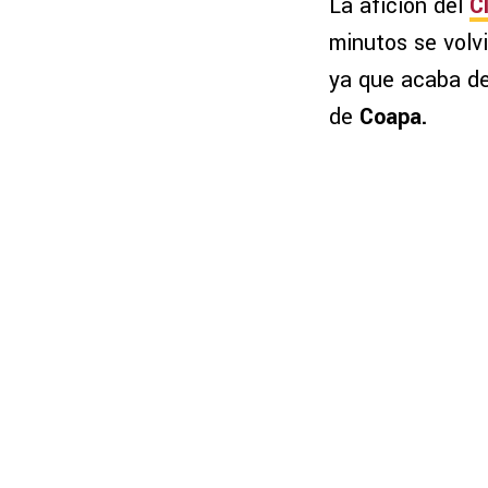
La afición del
C
minutos se volvi
ya que acaba de
de
Coapa.