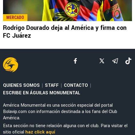
MERCADO
La millonada que América tendría que pagar
por el fichaje de Jáminton Campaz