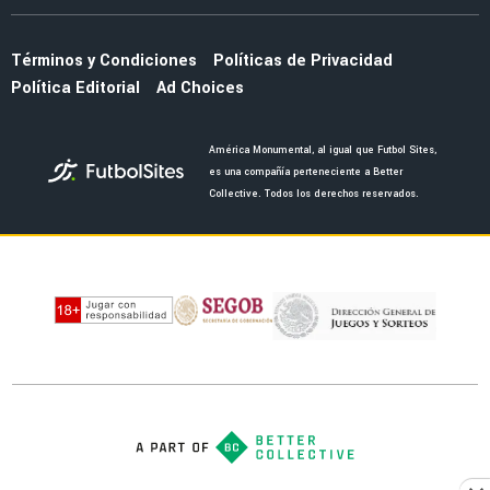
Almada con el refuerzo Óscar Perea
NOTICIAS
La fecha en la que saldrán los uniformes del
América por el 110 aniversario