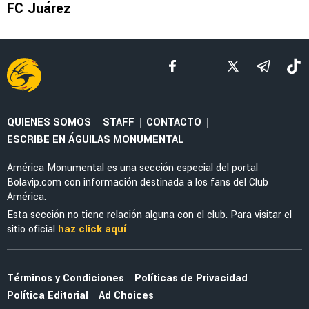
MERCADO
La millonada que América tendría que pagar
por el fichaje de Jáminton Campaz