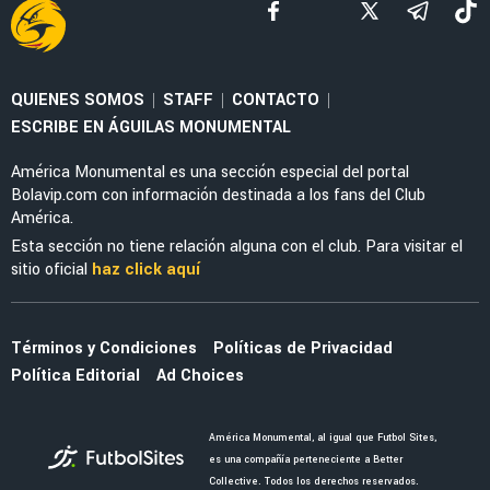
SELECCIÓN MEXICANA
Julián Quiñones habló de su polémica salida
ante Inglaterra