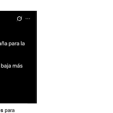
es
para