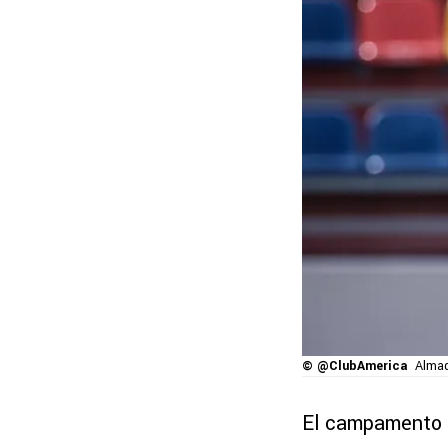
© @ClubAmerica
Almad
El campamento 