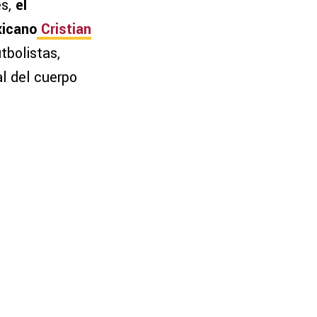
es,
el
xicano
Cristian
tbolistas,
al del cuerpo