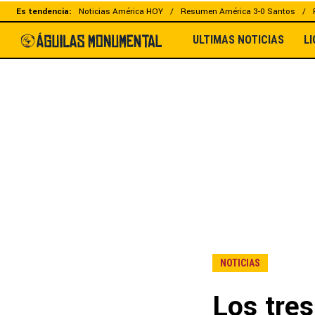
Es tendencia:
Noticias América HOY
Resumen América 3-0 Santos
ULTIMAS NOTICIAS
L
NOTICIAS
Los tres