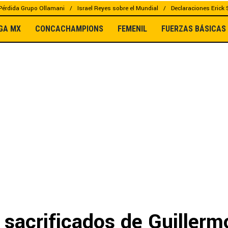
Pérdida Grupo Ollamani
Israel Reyes sobre el Mundial
Declaraciones Erick
IGA MX
CONCACHAMPIONS
FEMENIL
FUERZAS BÁSICAS
 sacrificados de Guillerm