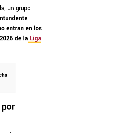
da, un grupo
ontundente
no entran en los
 2026 de la
Liga
ocha
 por