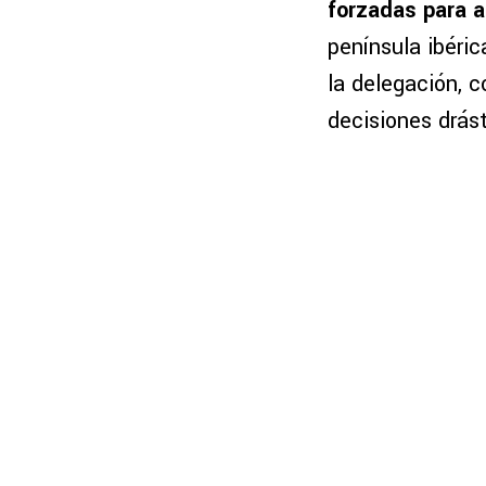
forzadas para af
península ibéri
la delegación, 
decisiones drást