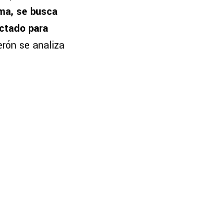
ima, se busca
actado para
erón se analiza