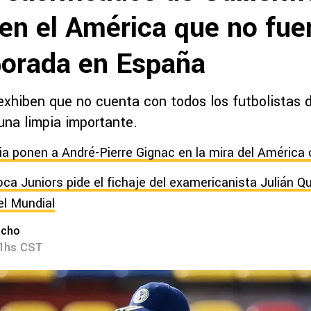
en el América que no fuer
orada en España
exhiben que no cuenta con todos los futbolistas d
una limpia importante.
a ponen a André-Pierre Gignac en la mira del América
oca Juniors pide el fichaje del examericanista Julián Q
el Mundial
acho
11hs CST