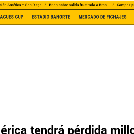
ción América – San Diego
Brian sobre salida frustrada a Bras...
Campaz pr
EAGUES CUP
ESTADIO BANORTE
MERCADO DE FICHAJES
rica tendrá pérdida mill