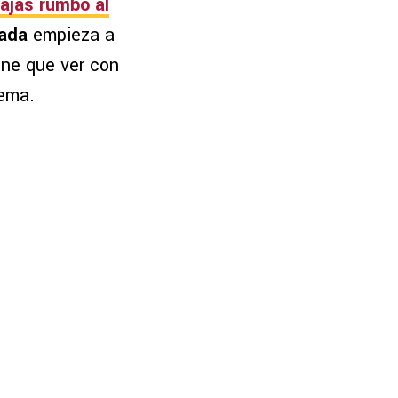
bajas rumbo al
mada
empieza a
ene que ver con
rema.