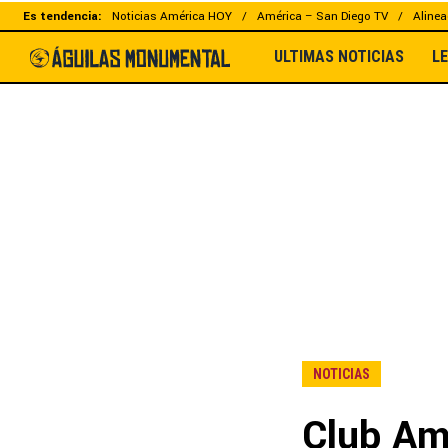
Es tendencia:
Noticias América HOY
América – San Diego TV
Alinea
ULTIMAS NOTICIAS
L
NOTICIAS
Club Amé