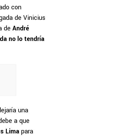
dado con
egada de Vinicius
da de
André
da no lo tendría
dejaría una
 debe a que
us Lima
para