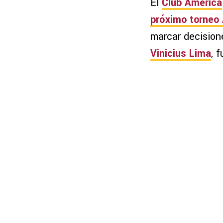
El
Club América
próximo torneo
marcar decisione
Vinicius Lima
, 