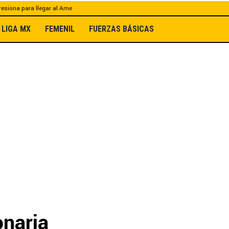
esiona para llegar al Ame
LIGA MX
FEMENIL
FUERZAS BÁSICAS
onaria