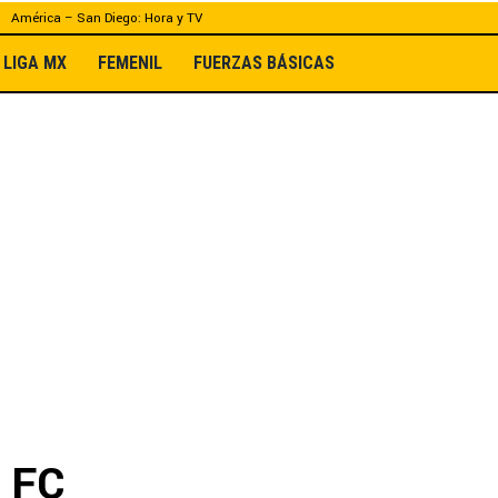
América – San Diego: Hora y TV
LIGA MX
FEMENIL
FUERZAS BÁSICAS
l FC