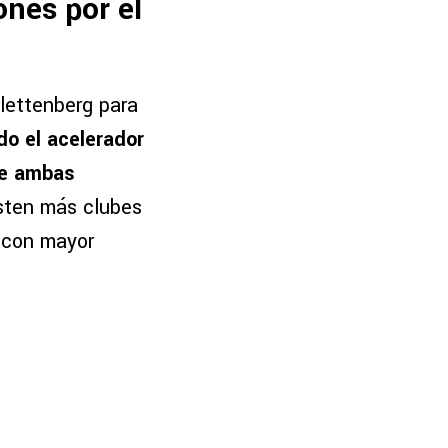
ones por el
Plettenberg para
do el acelerador
de ambas
isten más clubes
a con mayor