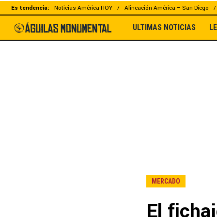
Es tendencia:
Noticias América HOY
Alineación América – San Diego
ULTIMAS NOTICIAS
L
MERCADO
El ficha