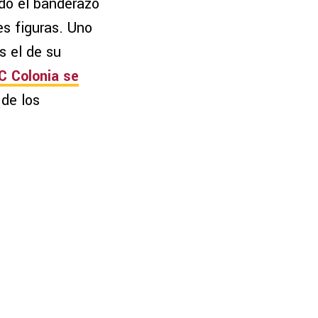
do el banderazo
es figuras. Uno
s el de su
FC Colonia se
de los