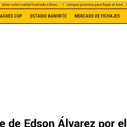
Brian sobre salida frustrada a Bras...
Campaz presiona para llegar al Ame
EAGUES CUP
ESTADIO BANORTE
MERCADO DE FICHAJES
je de Edson Álvarez por e