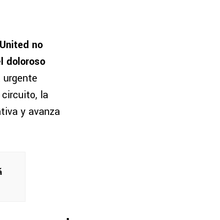
 United no
l doloroso
a urgente
ircuito, la
ativa y avanza
á