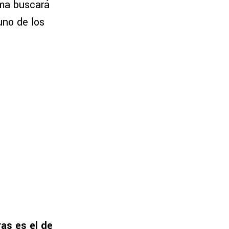
ema buscará
uno de los
as es el de