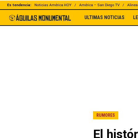
Es tendencia:
Noticias América HOY
América – San Diego TV
Alinea
ULTIMAS NOTICIAS
L
RUMORES
El histó