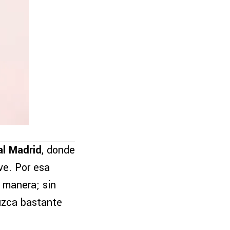
al Madrid
, donde
ve. Por esa
 manera; sin
uzca bastante