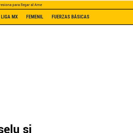
esiona para llegar al Ame
LIGA MX
FEMENIL
FUERZAS BÁSICAS
selu si