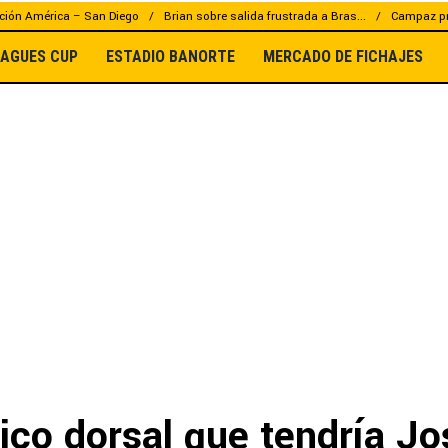
ción América – San Diego
Brian sobre salida frustrada a Bras...
Campaz pr
EAGUES CUP
ESTADIO BANORTE
MERCADO DE FICHAJES
rico dorsal que tendría Jo