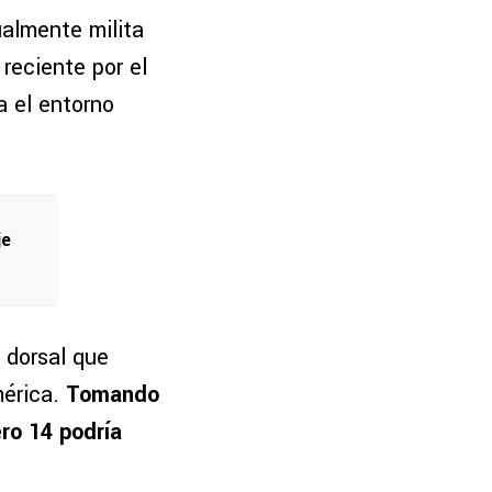
ualmente milita
 reciente por el
a el entorno
je
 dorsal que
mérica.
Tomando
ro 14 podría