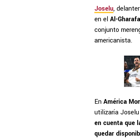
Joselu
, delante
en el
Al-Gharaf
conjunto mereng
americanista.
En
América Mo
utilizaría Josel
en cuenta que l
quedar disponib