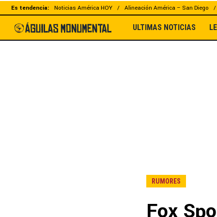
Es tendencia:
Noticias América HOY
Alineación América – San Diego
ULTIMAS NOTICIAS
L
RUMORES
Fox Spor