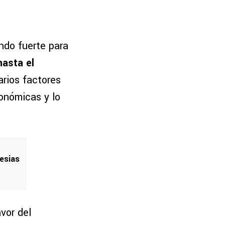
ndo fuerte para
hasta el
rios factores
conómicas y lo
lesias
avor del