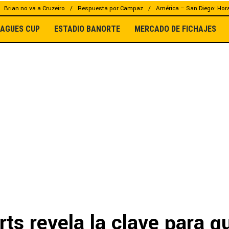
Brian no va a Cruzeiro
Respuesta por Campaz
América – San Diego: Hor
EAGUES CUP
ESTADIO BANORTE
MERCADO DE FICHAJES
ts revela la clave para q