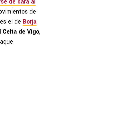
se de cara al
ovimientos de
 es el de
Borja
l
Celta de Vigo
,
taque