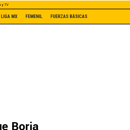
a y TV
LIGA MX
FEMENIL
FUERZAS BÁSICAS
ue Borja