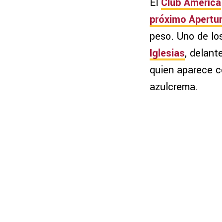
El
Club América
próximo
Apertu
peso. Uno de lo
Iglesias
, delant
quien aparece c
azulcrema.