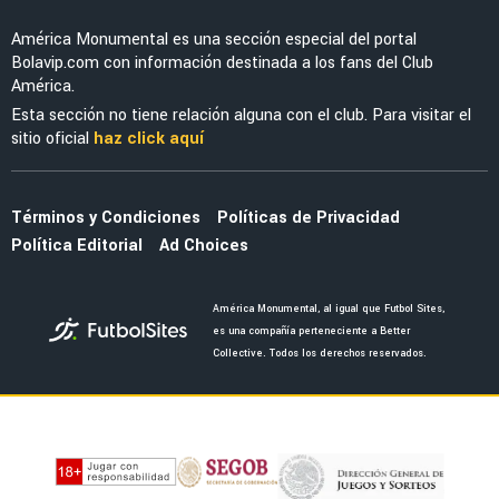
LEAGUES CUP 2026
Óscar Perea y Edwin Cerillo, fuera del debut
de América en Leagues Cup