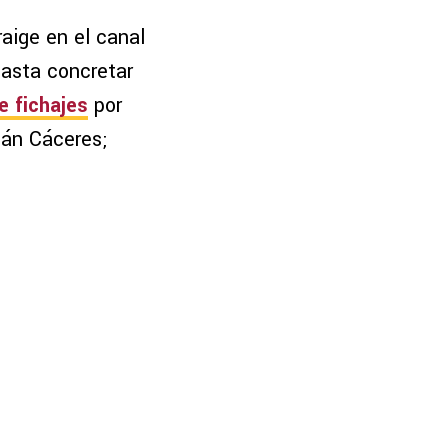
raige en el canal
hasta concretar
 fichajes
por
ián Cáceres;