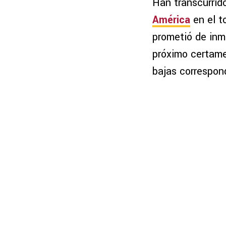
Han transcurrid
América
en el t
prometió de inm
próximo certamen
bajas correspon