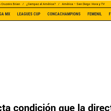
a Cruzeiro Brian
¿Campaz al América?
América – San Diego: Hora y TV
IGA MX
LEAGUES CUP
CONCACHAMPIONS
FEMENIL
F
cta condición que la direc