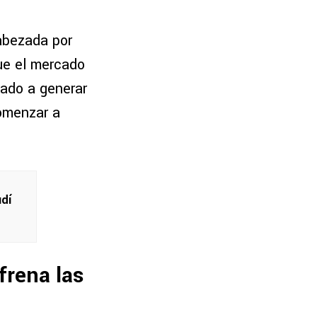
cabezada por
ue el mercado
zado a generar
comenzar a
udí
frena las