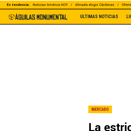
Es tendencia:
Noticias América HOY
Almada elogio Cárdenas
Ofert
ULTIMAS NOTICIAS
L
MERCADO
La estri