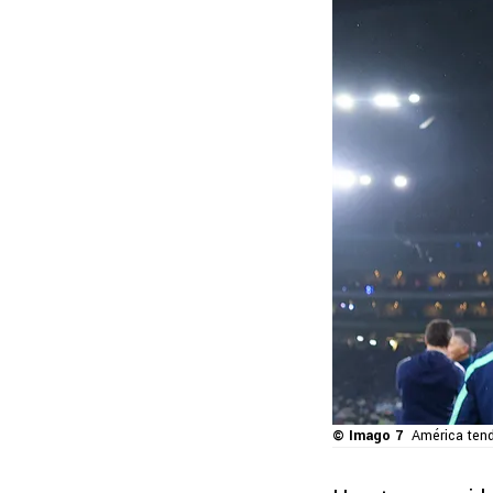
© Imago 7
América tend