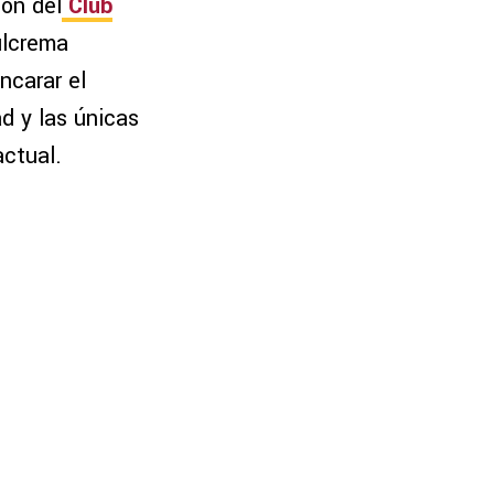
ón del
Club
ulcrema
ncarar el
ad y las únicas
actual.