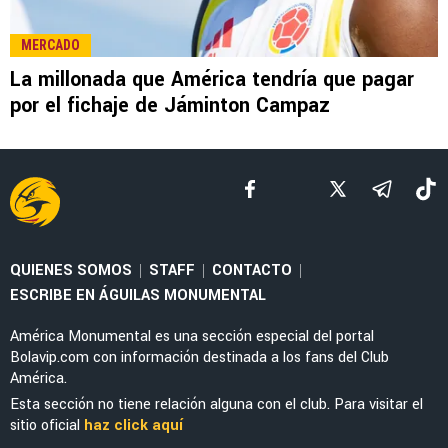
MERCADO
América buscará un cuarto refuerzo este
verano y ya se conoce en que posición