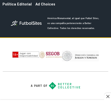
EXAMERICANISTAS
Guillermo Ochoa comparte emotivo video para
anunciar su retiro