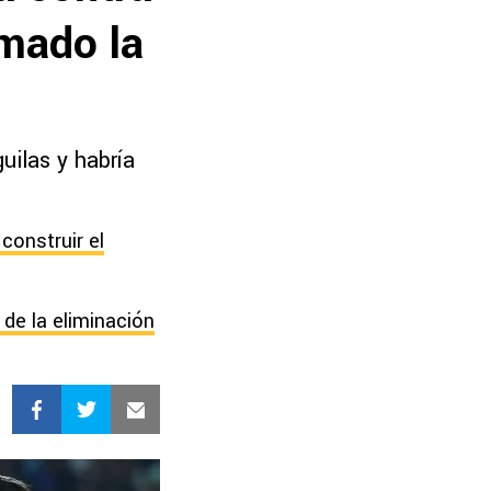
mado la
uilas y habría
onstruir el
de la eliminación