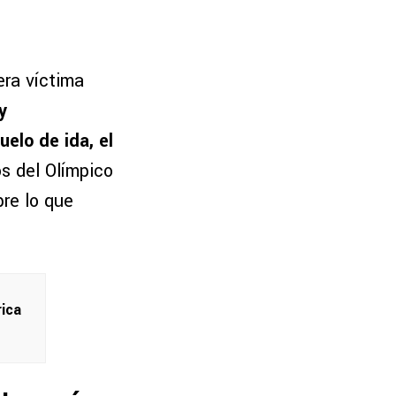
era víctima
y
uelo de ida, el
os del Olímpico
bre lo que
rica