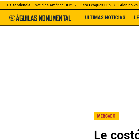
Es tendencia:
Noticias América HOY
Lista Leagues Cup
Brian no va 
ULTIMAS NOTICIAS
L
MERCADO
Le costó