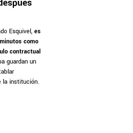
 después
ndo Esquivel,
es
s minutos como
ulo contractual
apa guardan un
tablar
la institución.