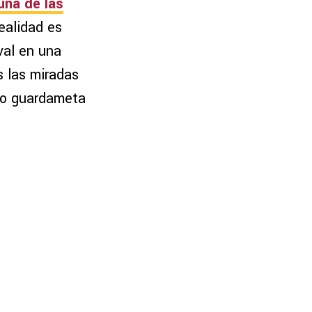
una de las
ealidad es
val en una
s las miradas
ado guardameta