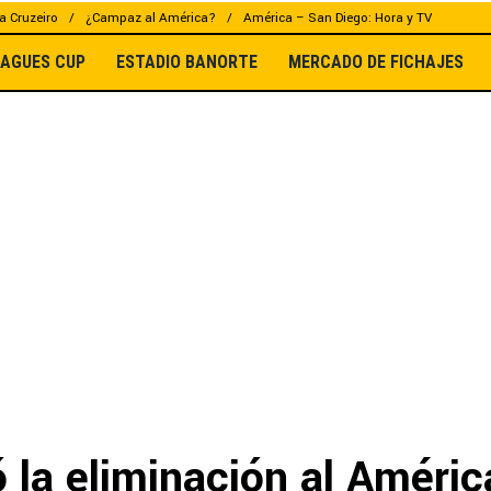
a Cruzeiro
¿Campaz al América?
América – San Diego: Hora y TV
EAGUES CUP
ESTADIO BANORTE
MERCADO DE FICHAJES
 la eliminación al Améric