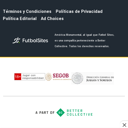
MERCADO
La salida de Brian del América abriría a dos
bombazos que pidió Guillermo Almada