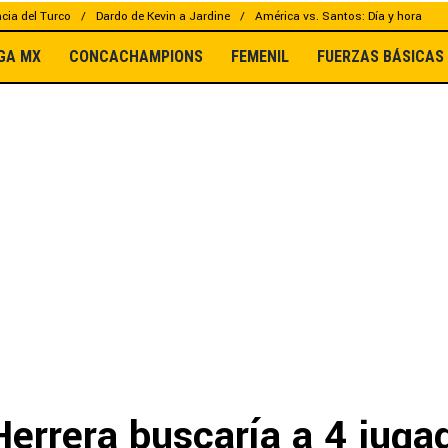
cia del Turco
Dardo de Kevin a Jardine
América vs. Santos: Día y hora
IGA MX
CONCACHAMPIONS
FEMENIL
FUERZAS BÁSICAS
Herrera buscaría a 4 juga