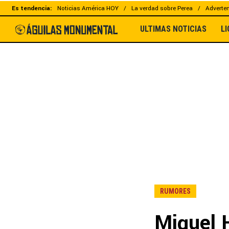
Es tendencia:
Noticias América HOY
La verdad sobre Perea
Adverten
ULTIMAS NOTICIAS
L
RUMORES
Miguel 