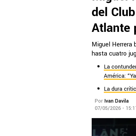
del Clu
Atlante 
Miguel Herrera b
hasta cuatro jug
La contunden
América: “Y
La dura crít
Por
Ivan Davila
07/05/2026 - 15: