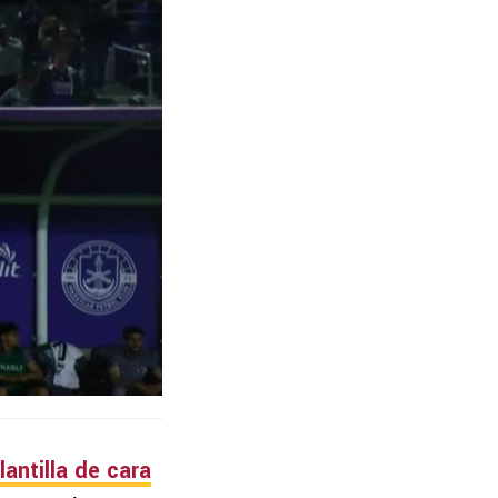
antilla
de cara