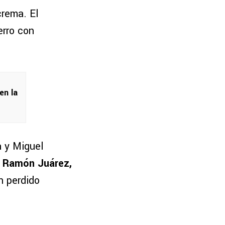
rema. El
erro con
en la
a y Miguel
:
Ramón Juárez,
n perdido