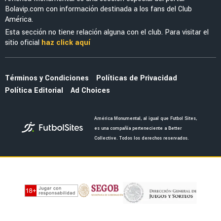
MERCADO
Jáminton Campaz guiña al América tras brillar
con Rosario Central: "Espero que..."