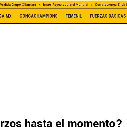
Pérdida Grupo Ollamani
Israel Reyes sobre el Mundial
Declaraciones Erick
IGA MX
CONCACHAMPIONS
FEMENIL
FUERZAS BÁSICAS
erzos hasta el momento?