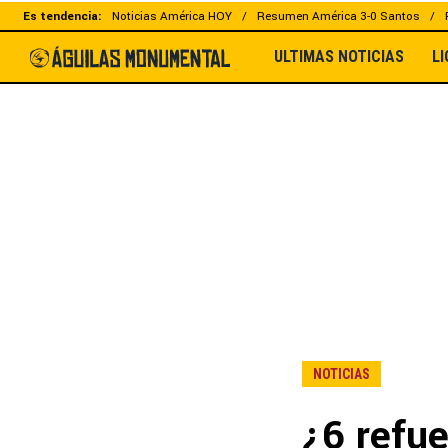
Es tendencia:
Noticias América HOY
Resumen América 3-0 Santos
ULTIMAS NOTICIAS
L
NOTICIAS
¿6 refu