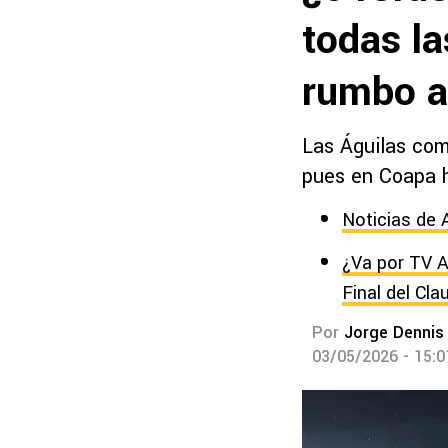
todas la
rumbo a
Las Águilas com
pues en Coapa h
Noticias de 
¿Va por TV A
Final del Cl
Por
Jorge Dennis
03/05/2026 - 15: