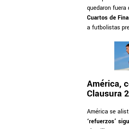
quedaron fuera d
Cuartos de Fina
a futbolistas pr
América, c
Clausura 
América se alist
‘refuerzos’ sig