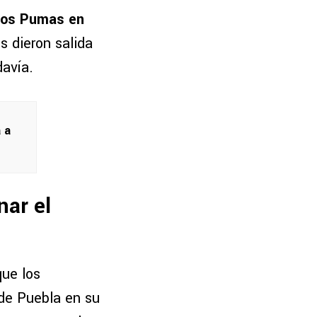
 los Pumas en
es dieron salida
davía.
 a
nar el
que los
 de Puebla en su