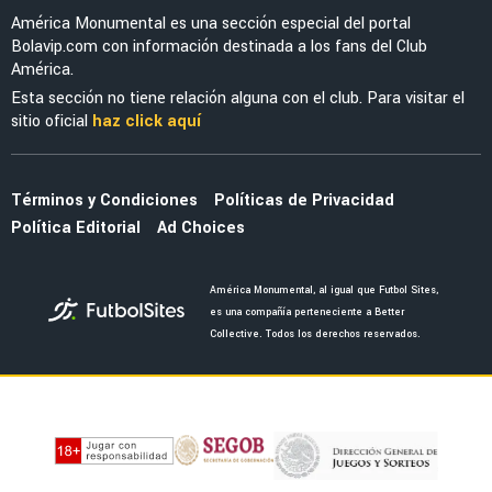
América tras la victoria ante San Diego FC
LEAGUES CUP 2026
América vs. Portland Timbers: día, hora y
dónde ver EN VIVO la Leagues Cup 2026