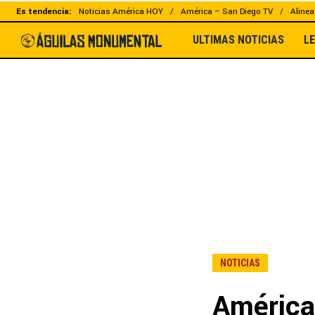
Es tendencia:
Noticias América HOY
América – San Diego TV
Alinea
ULTIMAS NOTICIAS
L
NOTICIAS
América