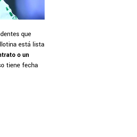
cedentes que
lotina está lista
ntrato o un
so tiene fecha