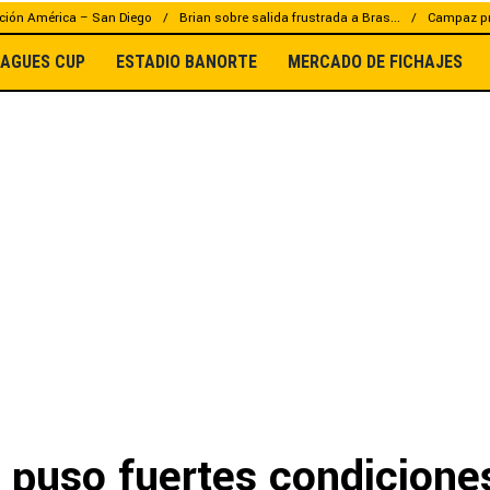
ción América – San Diego
Brian sobre salida frustrada a Bras...
Campaz pr
EAGUES CUP
ESTADIO BANORTE
MERCADO DE FICHAJES
 puso fuertes condicione