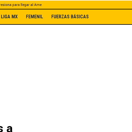
esiona para llegar al Ame
LIGA MX
FEMENIL
FUERZAS BÁSICAS
s a