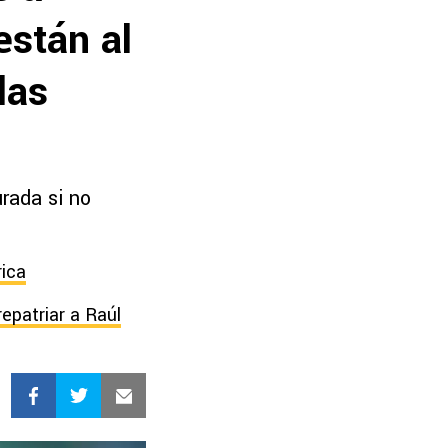
están al
las
rada si no
rica
repatriar a Raúl