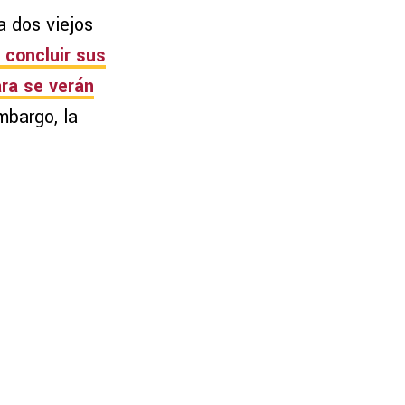
a dos viejos
 concluir sus
ara se verán
mbargo, la