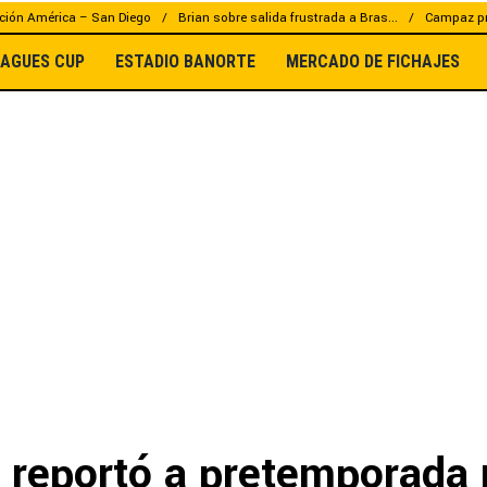
ción América – San Diego
Brian sobre salida frustrada a Bras...
Campaz pr
EAGUES CUP
ESTADIO BANORTE
MERCADO DE FICHAJES
 reportó a pretemporada