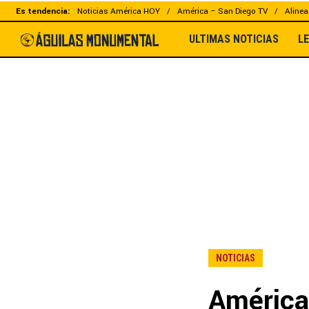
Es tendencia:
Noticias América HOY
América – San Diego TV
Alinea
ULTIMAS NOTICIAS
L
NOTICIAS
América