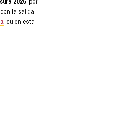
usura 2026
, por
con la salida
da
, quien está