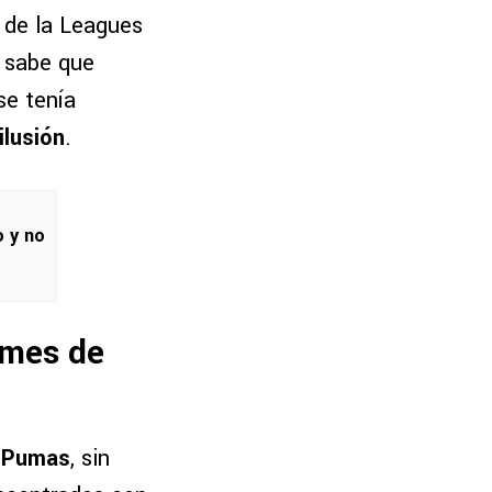
 de la Leagues
e sabe que
se tenía
ilusión
.
o y no
 mes de
e Pumas
, sin