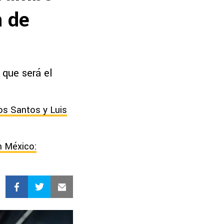
n de
 que será el
os Santos y Luis
n México: