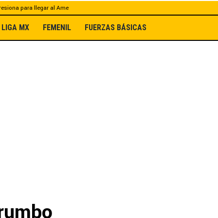
esiona para llegar al Ame
LIGA MX
FEMENIL
FUERZAS BÁSICAS
 rumbo