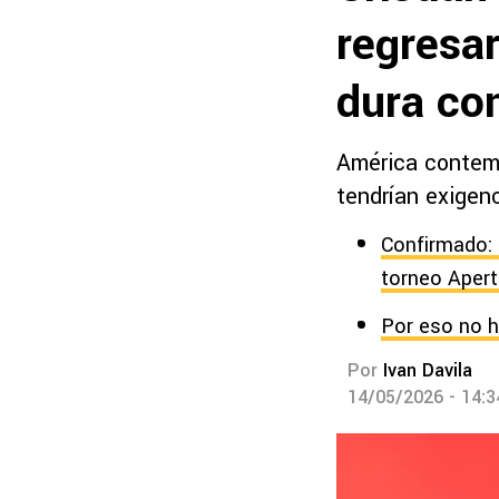
regresa
dura co
América contemp
tendrían exigenc
Confirmado: 
torneo Apert
Por eso no h
Por
Ivan Davila
14/05/2026 - 14: