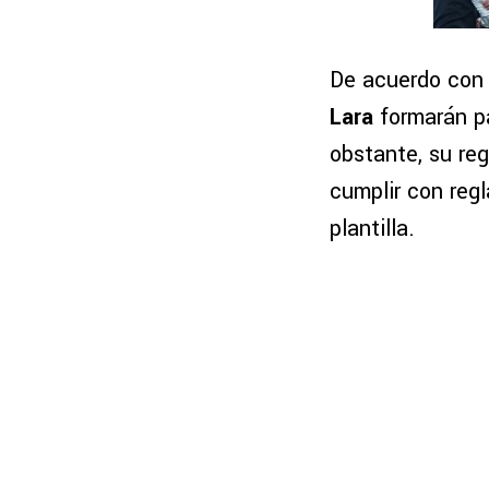
De acuerdo con
Lara
formarán pa
obstante, su re
cumplir con regl
plantilla.