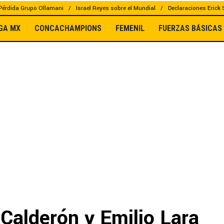
Pérdida Grupo Ollamani
Israel Reyes sobre el Mundial
Declaraciones Erick
IGA MX
CONCACHAMPIONS
FEMENIL
FUERZAS BÁSICAS
 Calderón y Emilio Lara