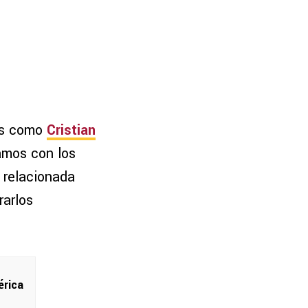
res como
Cristian
amos con los
 relacionada
rarlos
érica