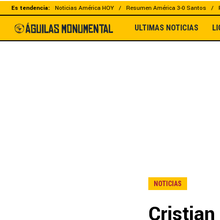
Es tendencia:
Noticias América HOY
Resumen América 3-0 Santos
ULTIMAS NOTICIAS
L
NOTICIAS
Cristian