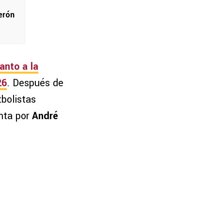
erón
anto a la
26
. Después de
tbolistas
nta por
André