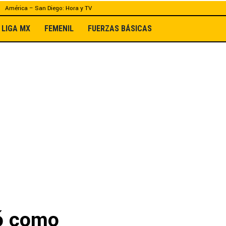
América – San Diego: Hora y TV
LIGA MX
FEMENIL
FUERZAS BÁSICAS
ió como