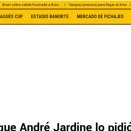
Brian sobre salida frustrada a Bras...
Campaz presiona para llegar al Ame
EAGUES CUP
ESTADIO BANORTE
MERCADO DE FICHAJES
que André Jardine lo pid