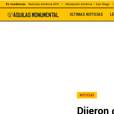
Es tendencia:
Noticias América HOY
Alineación América – San Diego
ULTIMAS NOTICIAS
L
NOTICIAS
Dijeron 