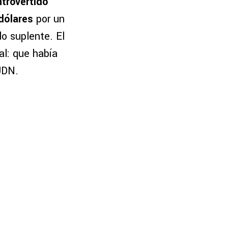
ntrovertido
dólares
por un
o suplente. El
l: que había
UDN.