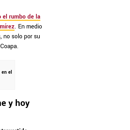
el rumbo de la
amírez
. En medio
 no solo por su
a Coapa.
 en el
ne y hoy