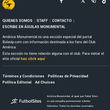
MERCADO
América ya le puso precio a Brian Rodríguez
ante el interés de clubes brasileños