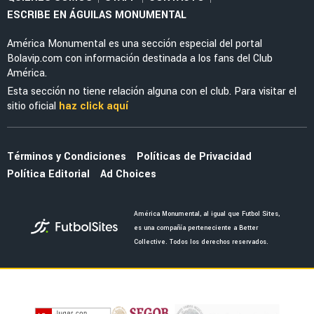
SELECCIÓN MEXICANA
Julián Quiñones habló de su polémica salida
ante Inglaterra