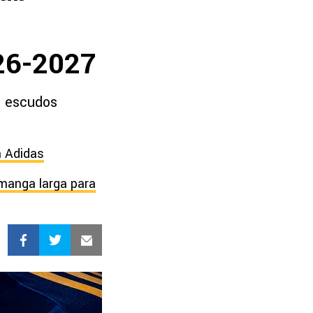
026-2027
n escudos
n Adidas
 manga larga para