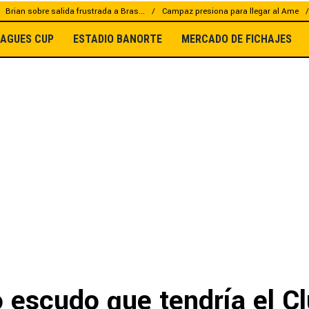
Brian sobre salida frustrada a Bras...
Campaz presiona para llegar al Ame
EAGUES CUP
ESTADIO BANORTE
MERCADO DE FICHAJES
 escudo que tendría el C