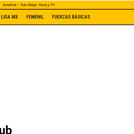
América – San Diego: Hora y TV
LIGA MX
FEMENIL
FUERZAS BÁSICAS
lub