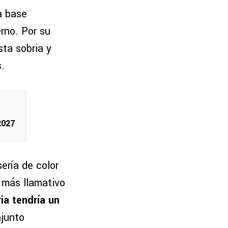
a base
rno. Por su
ta sobria y
.
2027
ería de color
o más llamativo
ia tendría un
njunto