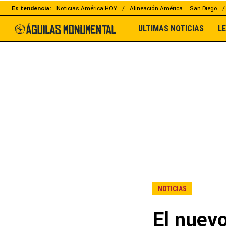
Es tendencia:
Noticias América HOY
Alineación América – San Diego
ULTIMAS NOTICIAS
L
NOTICIAS
El nuevo