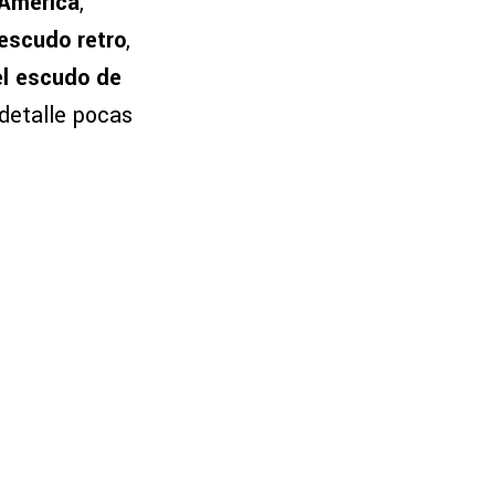
 América
,
escudo retro
,
el escudo de
 detalle pocas