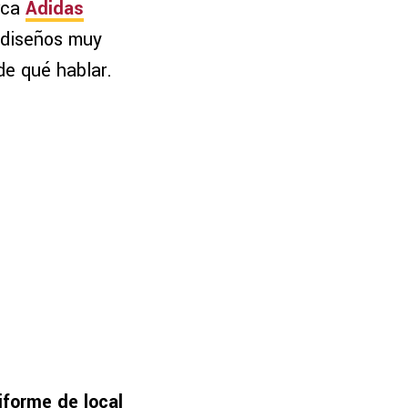
rca
Adidas
n diseños muy
de qué hablar.
iforme de local