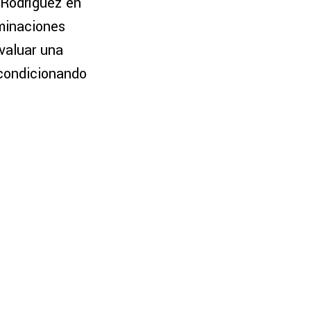
 Rodríguez en
minaciones
evaluar una
 condicionando