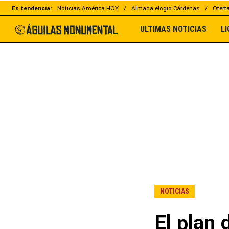
Es tendencia:
Noticias América HOY
Almada elogio Cárdenas
Ofert
ULTIMAS NOTICIAS
L
NOTICIAS
El plan 