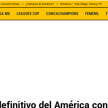
a Cruzeiro Brian
¿Campaz al América?
América – San Diego: Hora y TV
IGA MX
LEAGUES CUP
CONCACHAMPIONS
FEMENIL
F
definitivo del América con