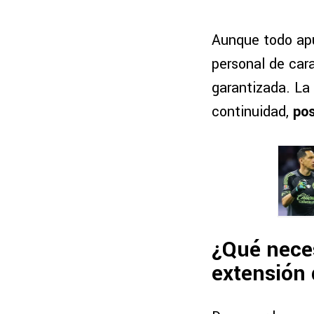
Aunque todo apu
personal de cara
garantizada. La
continuidad,
pos
¿Qué neces
extensión 