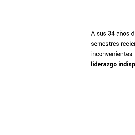
A sus 34 años d
semestres recien
inconvenientes f
liderazgo indis