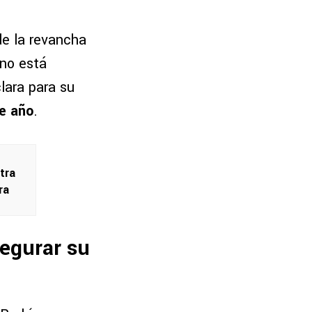
de la revancha
 no está
lara para su
de año
.
tra
ra
segurar su