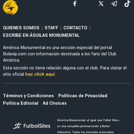
SELECCIÓN MEXICANA
Julián Quiñones habló de su polémica salida
ante Inglaterra