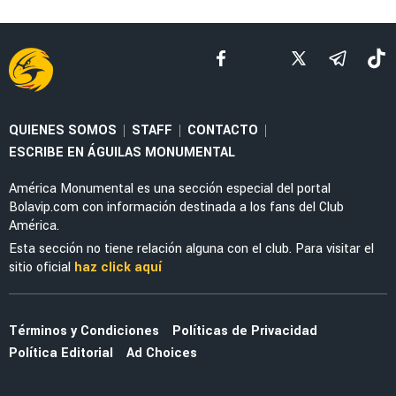
FEMENIL
Priscila da Silva firma doblete con América
Femenil y reacciona al Estadio Banorte