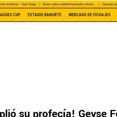
ción América – San Diego
Brian sobre salida frustrada a Bras...
Campaz pr
EAGUES CUP
ESTADIO BANORTE
MERCADO DE FICHAJES
lió su profecía! Geyse F