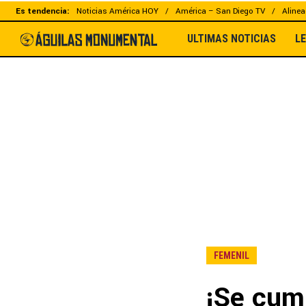
Es tendencia:
Noticias América HOY
América – San Diego TV
Alinea
ULTIMAS NOTICIAS
L
FEMENIL
¡Se cump