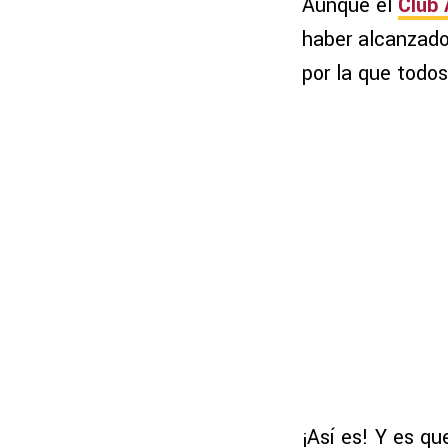
Aunque el
Club 
haber alcanzado 
por la que todo
¡Así es! Y es qu