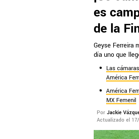
es camp
de la Fi
Geyse Ferreira m
día uno que lle
Las cámaras 
América Fem
América Feme
MX Femenil
Por
Jackie Vázqu
Actualizado el 17