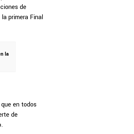
aciones de
n la primera Final
n la
ó que en todos
erte de
o.