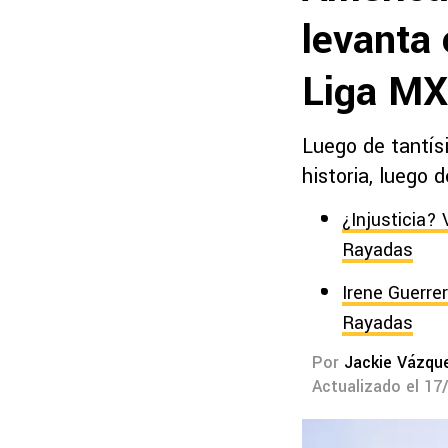
levanta 
Liga MX
Luego de tantís
historia, luego 
¿Injusticia?
Rayadas
Irene Guerre
Rayadas
Por
Jackie Vázqu
Actualizado el 17