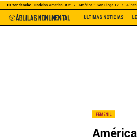
Es tendencia:
Noticias América HOY
América – San Diego TV
Alinea
ULTIMAS NOTICIAS
L
FEMENIL
América