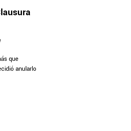
Clausura
e
más que
cidió anularlo