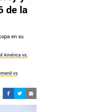
6 de la
 copa en su
il América vs.
emenil vs