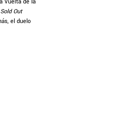
la Vuelta de la
n
Sold Out
ás, el duelo