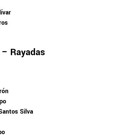
ívar
ros
n – Rayadas
rón
mpo
Santos Silva
po