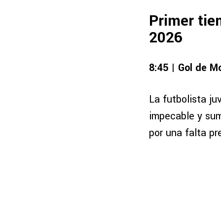
Primer tie
2026
8:45 | Gol de Mo
La futbolista ju
impecable y sum
por una falta pr