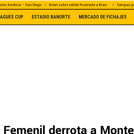
ción América – San Diego
Brian sobre salida frustrada a Bras...
Campaz pr
EAGUES CUP
ESTADIO BANORTE
MERCADO DE FICHAJES
 Femenil derrota a Monte