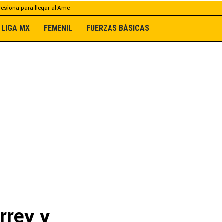
esiona para llegar al Ame
LIGA MX
FEMENIL
FUERZAS BÁSICAS
rrey y