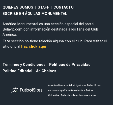
LEAGUES CUP 2026
Óscar Perea y Edwin Cerillo, fuera del debut
de América en Leagues Cup