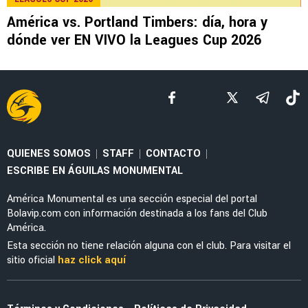
EX AMÉRICA
Thiago Espinosa lanza indirecta al América y
confirma su amor por Peñarol