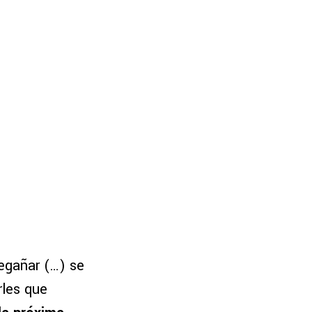
regañar (…) se
rles que