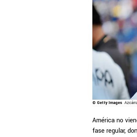
© Getty Images
Azcárra
América no vien
fase regular, d