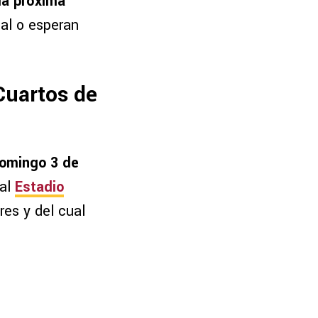
la próxima
nal o esperan
Cuartos de
domingo 3 de
 al
Estadio
res y del cual