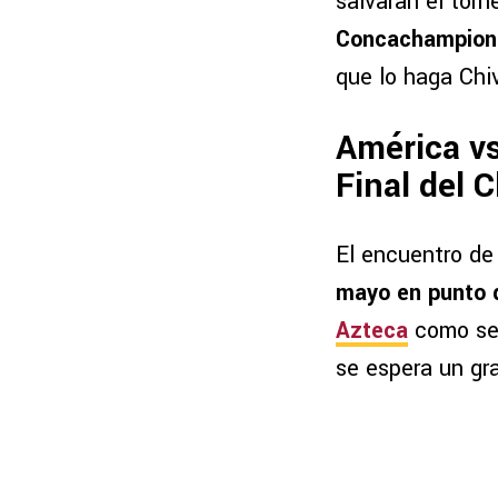
salvaran el tor
Concachampion
que lo haga Chiv
América vs
Final del 
El encuentro de
mayo en punto d
Azteca
como sed
se espera un gra