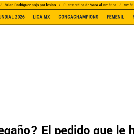
Brian Rodríguez baja por lesión
Fuerte crítica de Vaca al América
Améric
UNDIAL 2026
LIGA MX
CONCACHAMPIONS
FEMENIL
egaño? El pedido que le h