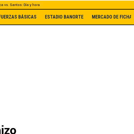
a vs. Santos: Día y hora
FUERZAS BÁSICAS
ESTADIO BANORTE
MERCADO DE FICHA
izo