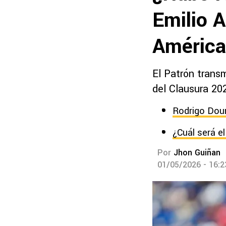
Emilio A
América 
El Patrón transm
del Clausura 20
Rodrigo Dour
¿Cuál será e
Por
Jhon Guiñan
01/05/2026 - 16: