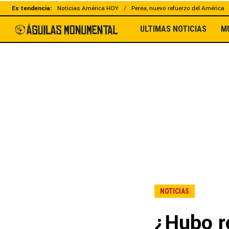
Es tendencia:
Noticias América HOY
Perea, nuevo refuerzo del América
ULTIMAS NOTICIAS
M
NOTICIAS
¿Hubo r