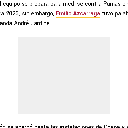
 el equipo se prepara para medirse contra Pumas e
ura 2026; sin embargo,
Emilio Azcárraga
tuvo palab
anda André Jardine.
rón se acercó hasta las instalaciones de Coapa y