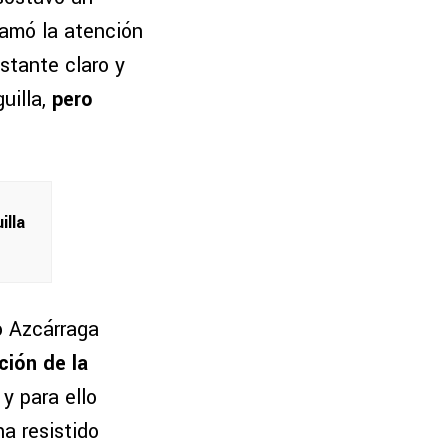
lamó la atención
astante claro y
uilla,
pero
illa
o Azcárraga
ción de la
 y para ello
a resistido