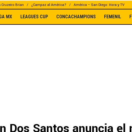
a Cruzeiro Brian
¿Campaz al América?
América – San Diego: Hora y TV
IGA MX
LEAGUES CUP
CONCACHAMPIONS
FEMENIL
F
n Dos Santos anuncia el