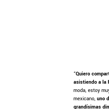
“
Quiero compart
asistiendo a la
moda, estoy muy
mexicano,
uno d
grandísimas di