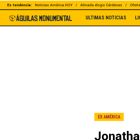
Es tendencia:
Noticias América HOY
Almada elogio Cárdenas
Ofert
ULTIMAS NOTICIAS
L
EX AMÉRICA
Jonatha