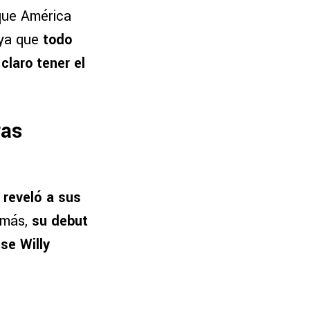
 que América
 ya que
todo
claro tener el
ras
reveló a sus
emás,
su debut
se Willy