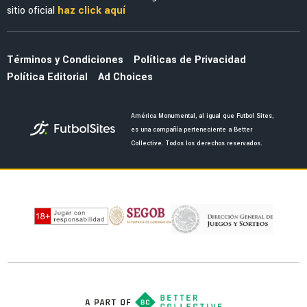
FEMENIL
¡Elegancia y poder! América Femenil estrena
su espectacular uniforme negro ante Cruz
Azul