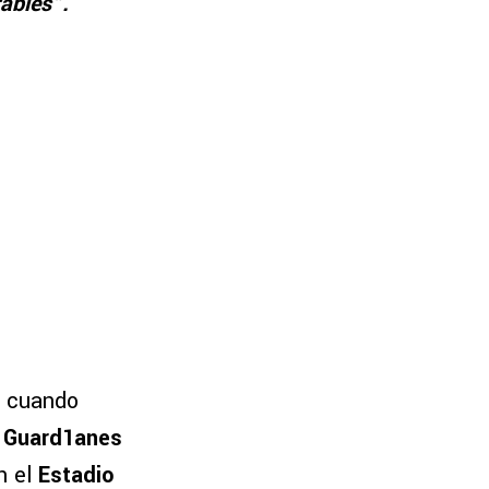
ables”.
, cuando
o Guard1anes
en el
Estadio