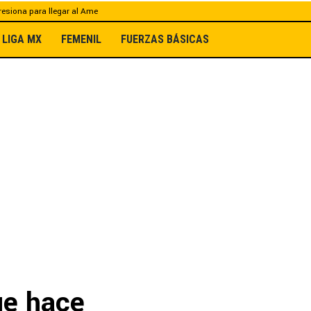
esiona para llegar al Ame
LIGA MX
FEMENIL
FUERZAS BÁSICAS
ue hace