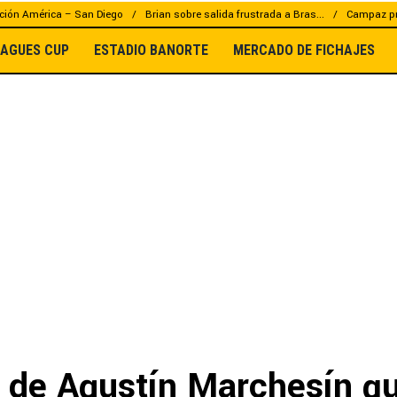
ción América – San Diego
Brian sobre salida frustrada a Bras...
Campaz pr
EAGUES CUP
ESTADIO BANORTE
MERCADO DE FICHAJES
e de Agustín Marchesín q