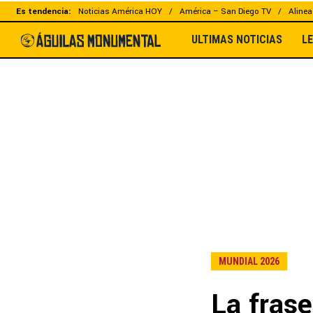
Es tendencia:
Noticias América HOY
América – San Diego TV
Alinea
ULTIMAS NOTICIAS
L
MUNDIAL 2026
La fras