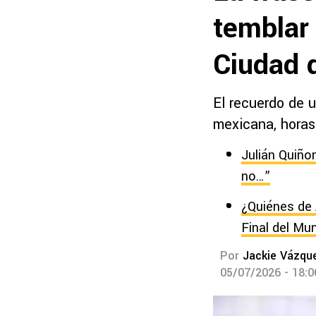
temblar 
Ciudad 
El recuerdo de u
mexicana, horas 
Julián Quiño
no…”
¿Quiénes de 
Final del Mun
Por
Jackie Vázqu
05/07/2026 - 18: