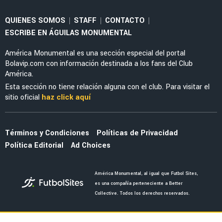
FEMENIL
¡Por el oro! Fecha y hora de la Gran Final entre
la Selección Femenil Sub-23 y Colombia