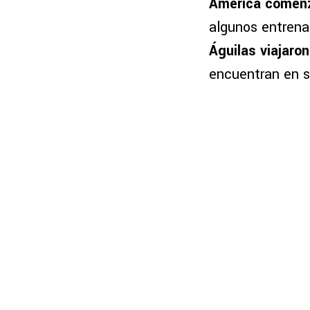
América comen
algunos entrena
Águilas viajaro
encuentran en s