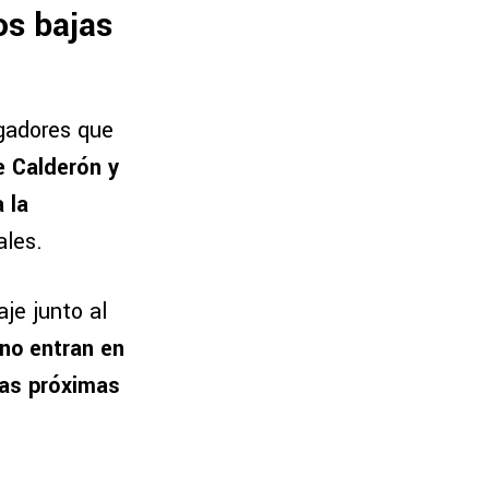
os bajas
ugadores que
e Calderón y
 la
ales.
aje junto al
no entran en
las próximas