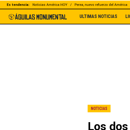
Es tendencia:
Noticias América HOY
Perea, nuevo refuerzo del América
ULTIMAS NOTICIAS
L
NOTICIAS
Los dos