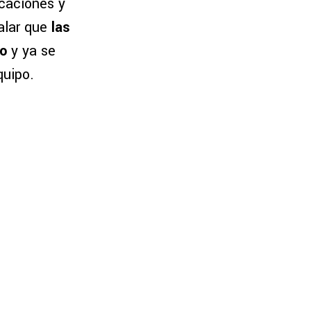
caciones y
alar que
las
io
y ya se
quipo.