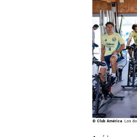
© Club América
Los do