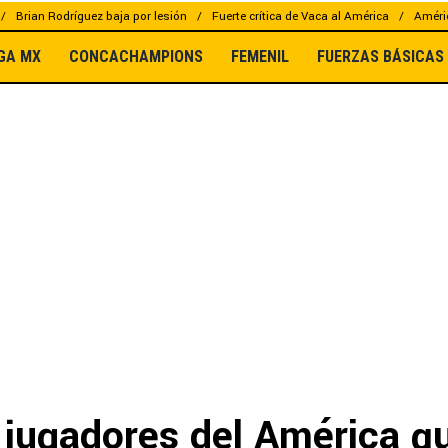
Brian Rodríguez baja por lesión
Fuerte crítica de Vaca al América
Améric
IGA MX
CONCACHAMPIONS
FEMENIL
FUERZAS BÁSICAS
 jugadores del América q