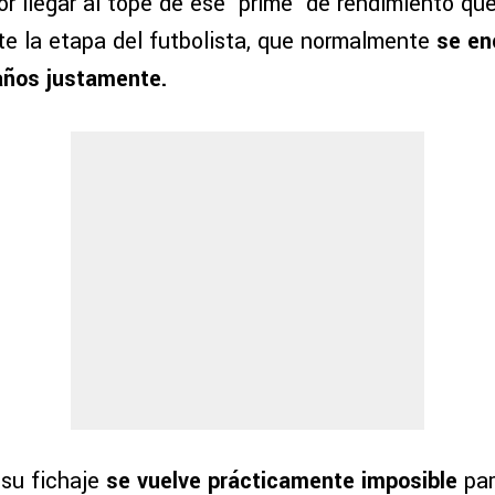
or llegar al tope de ese ‘prime’ de rendimiento qu
e la etapa del futbolista, que normalmente
se en
 años justamente.
 su fichaje
se vuelve prácticamente imposible
par