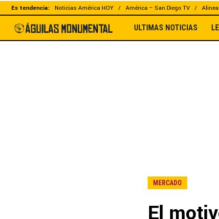
Es tendencia:
Noticias América HOY
América – San Diego TV
Alinea
ULTIMAS NOTICIAS
L
MERCADO
El motiv