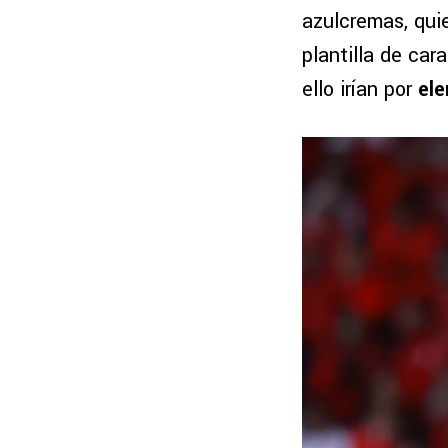
azulcremas, qui
plantilla de car
ello irían por
el