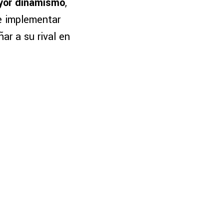
yor dinamismo
,
re implementar
ar a su rival en