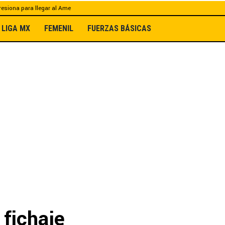
esiona para llegar al Ame
LIGA MX
FEMENIL
FUERZAS BÁSICAS
 fichaje