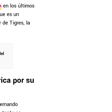
n
en los últimos
que es un
de Tigres, la
del
ica por su
Fernando