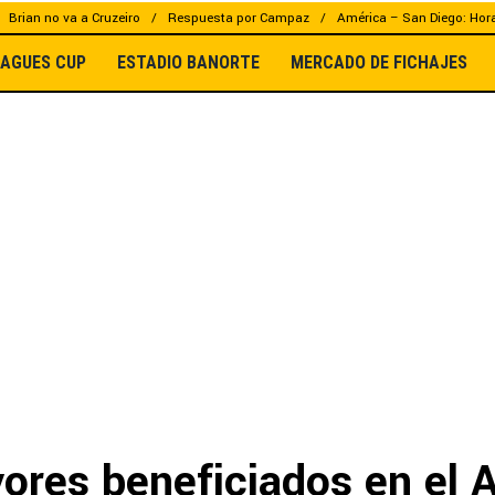
Brian no va a Cruzeiro
Respuesta por Campaz
América – San Diego: Hor
EAGUES CUP
ESTADIO BANORTE
MERCADO DE FICHAJES
ores beneficiados en el 