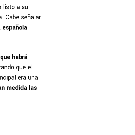
 listo a su
a. Cabe señalar
a española
 que habrá
rando que el
ncipal era una
an medida las