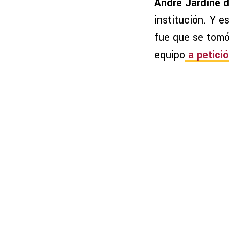
André Jardine d
institución. Y e
fue que se tomó 
equipo
a petició