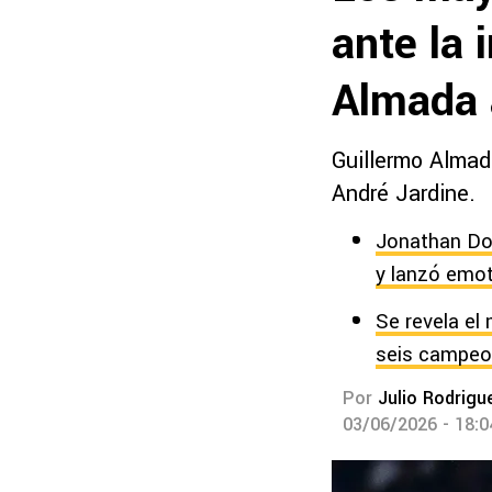
ante la 
Almada 
Guillermo Almada
André Jardine.
Jonathan Dos
y lanzó emo
Se revela el 
seis campeo
Por
Julio Rodrigu
03/06/2026 - 18: