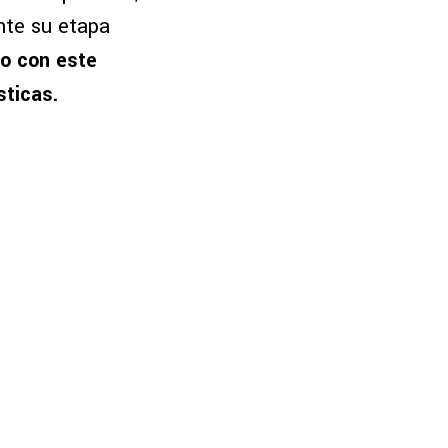
ante su etapa
do con este
sticas.