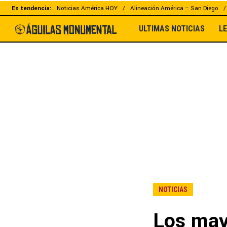
Es tendencia:
Noticias América HOY
Alineación América – San Diego
ULTIMAS NOTICIAS
L
NOTICIAS
Los may