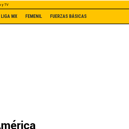
a y TV
LIGA MX
FEMENIL
FUERZAS BÁSICAS
América