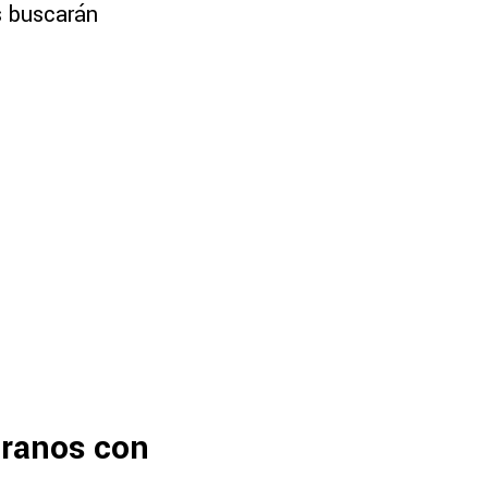
s buscarán
eranos con