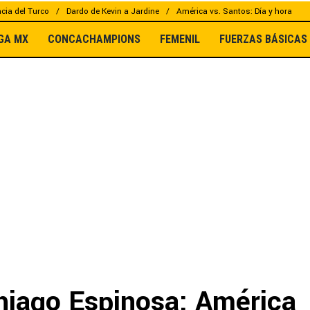
cia del Turco
Dardo de Kevin a Jardine
América vs. Santos: Día y hora
IGA MX
CONCACHAMPIONS
FEMENIL
FUERZAS BÁSICAS
hiago Espinosa: América