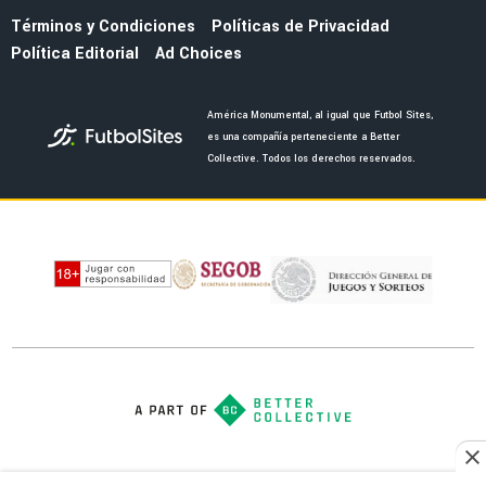
NOTICIAS
Emilio Azcárraga cede mucho poder de
decisión a General Atlantic