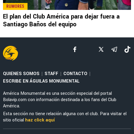
LEE TAMBIÉN
NOTICIAS
Emilio Azcárraga lanza duro mensaje tras la
Eliminación de la Selección Mexicana