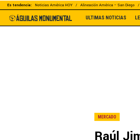
Es tendencia:
Noticias América HOY
Alineación América – San Diego
ULTIMAS NOTICIAS
L
MERCADO
Raúl Jim