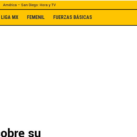
América – San Diego: Hora y TV
LIGA MX
FEMENIL
FUERZAS BÁSICAS
sobre su