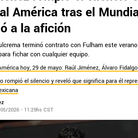
al América tras el Mundi
nó a la afición
ulcrema terminó contrato con Fulham este verano
para fichar con cualquier equipo.
América hoy, 29 de mayo: Raúl Jiménez, Álvaro Fidalg
o rompió el silencio y reveló que significa para él repre
exicana
ez
/05/2026 - 11:29hs CST