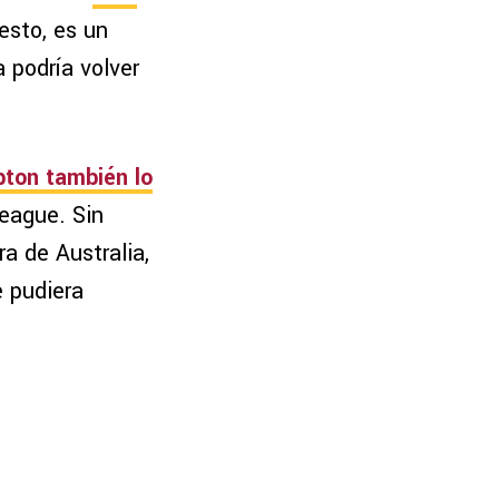
esto, es un
 podría volver
pton también lo
League. Sin
a de Australia,
e pudiera