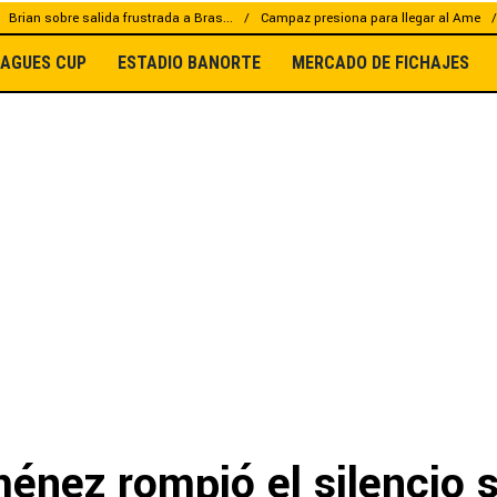
Brian sobre salida frustrada a Bras...
Campaz presiona para llegar al Ame
EAGUES CUP
ESTADIO BANORTE
MERCADO DE FICHAJES
énez rompió el silencio 