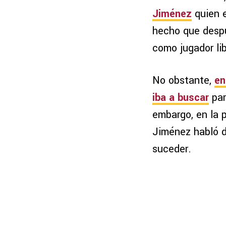
Jiménez
quien e
hecho que despu
como jugador lib
No obstante,
en
iba a buscar
par
embargo, en la 
Jiménez habló d
suceder.