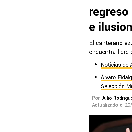
regreso 
e ilusio
El canterano az
encuentra libre 
Noticias de 
Álvaro Fidalg
Selección M
Por
Julio Rodrigu
Actualizado el 29