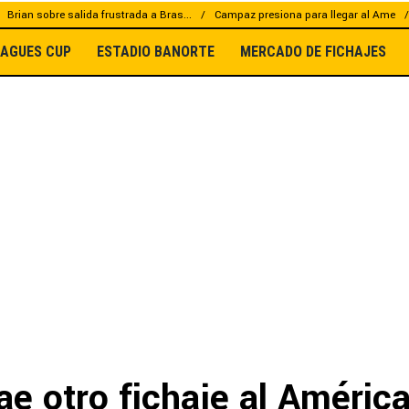
Brian sobre salida frustrada a Bras...
Campaz presiona para llegar al Ame
EAGUES CUP
ESTADIO BANORTE
MERCADO DE FICHAJES
ae otro fichaje al Améric