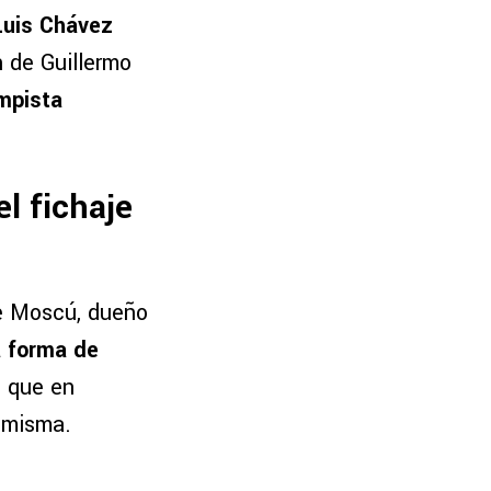
Luis Chávez
n de Guillermo
mpista
l fichaje
de Moscú, dueño
a forma de
o que en
a misma.