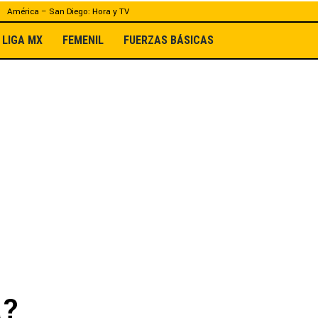
América – San Diego: Hora y TV
LIGA MX
FEMENIL
FUERZAS BÁSICAS
a?