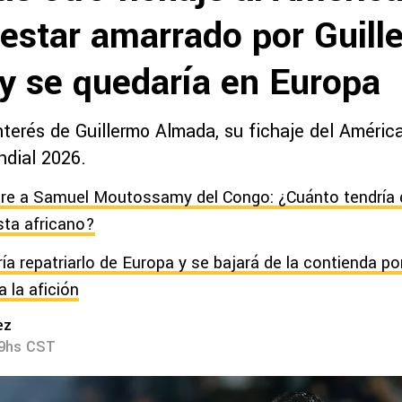
 estar amarrado por Guill
y se quedaría en Europa
nterés de Guillermo Almada, su fichaje del Améric
dial 2026.
re a Samuel Moutossamy del Congo: ¿Cuánto tendría q
ta africano?
ía repatriarlo de Europa y se bajará de la contienda p
 la afición
ez
49hs CST