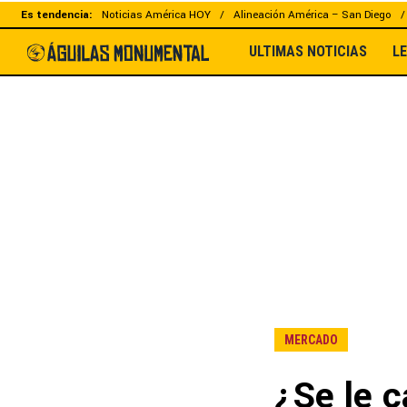
Es tendencia:
Noticias América HOY
Alineación América – San Diego
ULTIMAS NOTICIAS
L
MERCADO
¿Se le c