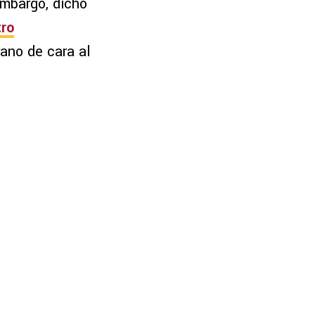
embargo, dicho
tro
ano de cara al