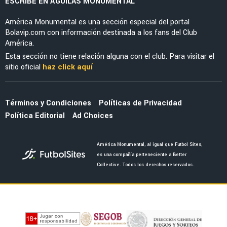
EXAMERICANISTAS
Dos examericanistas se reencuentra en
Sudamérica