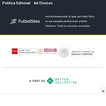
MUNDIAL 2026
¿Por qué la ofensiva Raúl Jiménez - Julián
Quiñones unió a todo México en la Copa del
Mundo 2026?