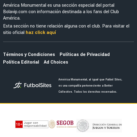
SELECCIÓN MEXICANA
Julián Quiñones habló de su polémica salida
ante Inglaterra