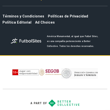
NOTICIAS
Al Qadisiya recibe como héroe a Julián
Quiñones tras el Mundialw